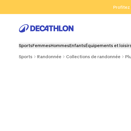
Aller à la recherche
Aller au contenu
Aller au pied de
Profitez
Sports
Femmes
Hommes
Enfants
Équipements et loisir
Sports
Randonnée
Collections de randonnée
Pl