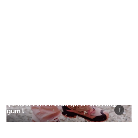
Ça accroche mieux qu’un chewing-
gum !