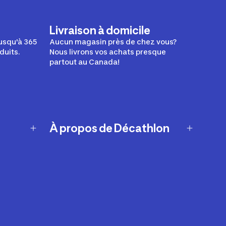
Livraison à domicile
usqu'à 365
Aucun magasin près de chez vous?
duits.
Nous livrons vos achats presque
partout au Canada!
À propos de Décathlon
Notre histoire
Carrières
Nos marques
Nos innovations
Développement durable
Affiliation