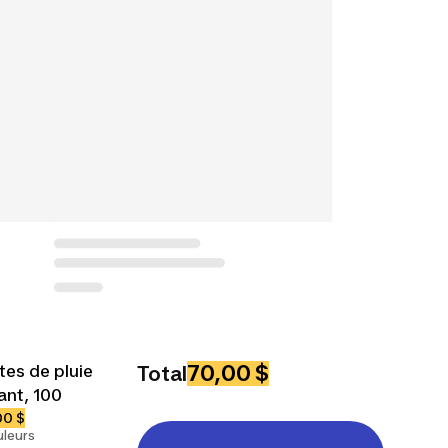
70,00 $
tes de pluie
Total
ant, 100
00 $
uleurs