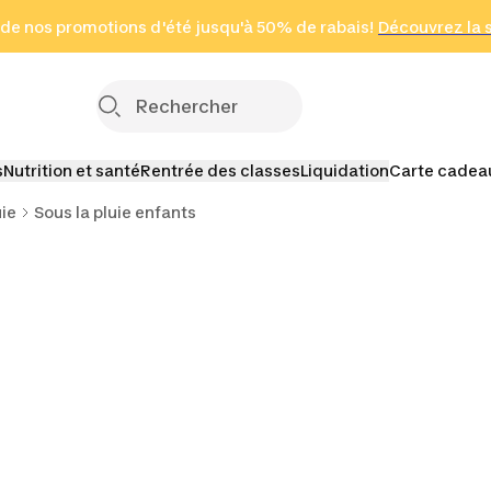
 page
 de nos promotions d'été jusqu'à 50% de rabais!
(Zones sélectionnées)
en seulement 2 h
Découvrez la 
Cliquez ici
s
Nutrition et santé
Rentrée des classes
Liquidation
Carte cadea
uie
Sous la pluie enfants