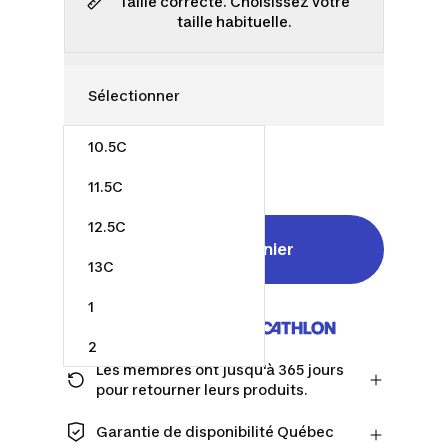
Taille correcte. Choisissez votre
taille habituelle.
10.5C
50,00 $
11.5C
12.5C
Ajouter au panier
13C
1
Vendu et expédié par
2
Les membres ont jusqu'à 365 jours
2.5
pour retourner leurs produits.
Passez à la caisse en tant que membre
et obtenez plus de temps pour
Garantie de disponibilité Québec