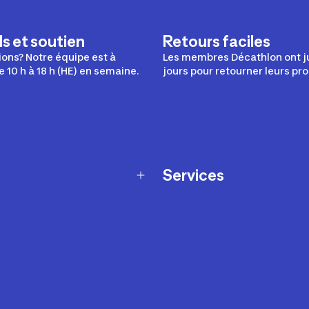
s et soutien
Retours faciles
ons? Notre équipe est à
Les membres Décathlon ont j
e 10 h à 18 h (HE) en semaine.
jours pour retourner leurs pro
Services
Programme de fidélité
t échanges
Ateliers en magasin
Cartes-cadeaux
et sécurité
Nos conseils sportifs
de garantie Décathlon
Appli Decathlon Coach
de garantie de disponibilité