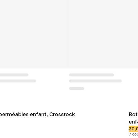
perméables enfant, Crossrock
Bot
enf
20,
7 co