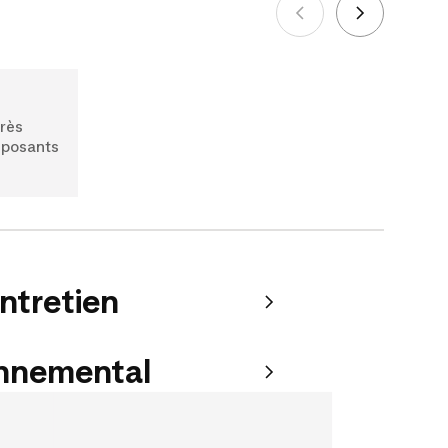
très
mposants
entretien
onnemental