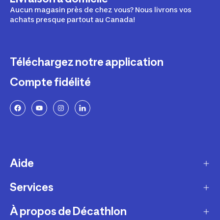
Aucun magasin près de chez vous? Nous livrons vos
achats presque partout au Canada!
Téléchargez notre application
Compte fidélité
Aide
Services
Livraison
Retours et échanges
À propos de Décathlon
Programme de fidélité