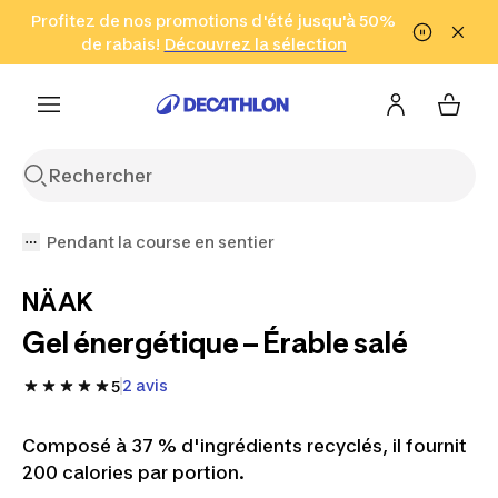
Aller à la recherche
Profitez de nos promotions d'été jusqu'à 50%
Aller au contenu
Aller au pied de
de rabais!
(Zones sélectionnées)
en seulement 2 h!
Découvrez la sélection
Cliquez ici
page
Pendant la course en sentier
NÄAK
Gel énergétique – Érable salé
2 avis
5
Composé à 37 % d'ingrédients recyclés, il fournit
200 calories par portion.