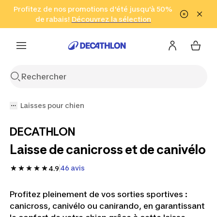
Aller à la recherche
Profitez de nos promotions d'été jusqu'à 50%
Aller au contenu
Aller au pied de
de rabais!
(Zones sélectionnées)
en seulement 2 h!
Découvrez la sélection
Cliquez ici
page
Laisses pour chien
DECATHLON
Laisse de canicross et de canivélo
46 avis
4.9
Profitez pleinement de vos sorties sportives :
canicross, canivélo ou canirando, en garantissant