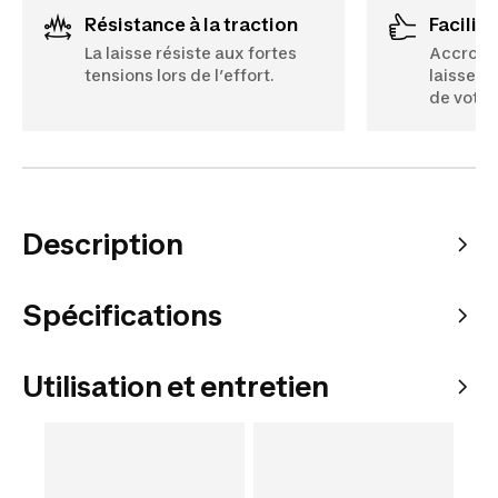
Résistance à la traction
Facilit
La laisse résiste aux fortes
Accroch
tensions lors de l’effort.
laisse f
de votre
Description
Spécifications
Utilisation et entretien