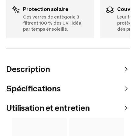
Protection solaire
Couver
Ces verres de catégorie 3
Leur fo
filtrent 100 % des UV : idéal
protège 
par temps ensoleillé.
des proj
Description
Spécifications
Utilisation et entretien