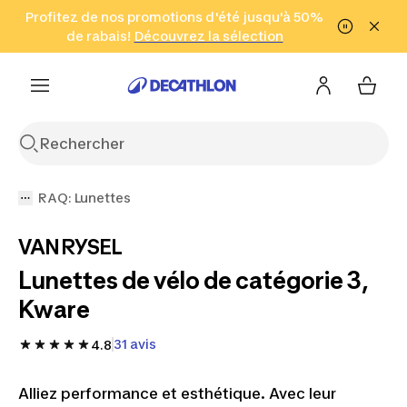
Aller à la recherche
Profitez de nos promotions d'été jusqu'à 50%
Aller au contenu
Aller au pied de
de rabais!
(Zones sélectionnées)
en seulement 2 h!
Découvrez la sélection
Cliquez ici
page
RAQ: Lunettes
VAN RYSEL
Lunettes de vélo de catégorie 3,
Kware
31 avis
4.8
Alliez performance et esthétique. Avec leur