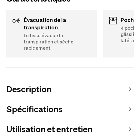
Évacuation de la
Poches
transpiration
4 poches
glissièr
Le tissu évacue la
latérales
transpiration et sèche
rapidement.
Description
Spécifications
Utilisation et entretien