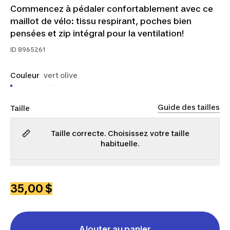
Commencez à pédaler confortablement avec ce
maillot de vélo: tissu respirant, poches bien
pensées et zip intégral pour la ventilation!
ID
8965261
Couleur
vert olive
Guide des tailles
Taille
Taille correcte. Choisissez votre taille
habituelle.
P
M
G
TG
2TG
35,00 $
Ajouter au panier