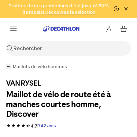
Aller à la recherche
Profitez de nos promotions d'été jusqu'à 50%
Aller au contenu
Aller au pied de
de rabais!
(Zones sélectionnées)
en seulement 2 h!
Découvrez la sélection
Cliquez ici
page
Maillots de vélo hommes
VAN RYSEL
Maillot de vélo de route été à
manches courtes homme,
Discover
742 avis
4.7