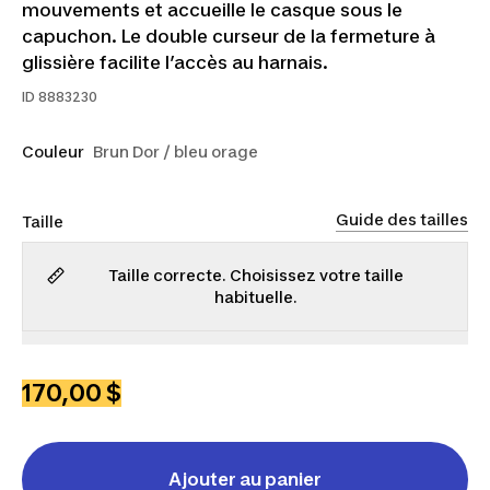
mouvements et accueille le casque sous le
capuchon. Le double curseur de la fermeture à
glissière facilite l’accès au harnais.
ID
8883230
Couleur
Brun Dor / bleu orage
Guide des tailles
Taille
Taille correcte. Choisissez votre taille
habituelle.
P
M
G
TG
2TG
170,00 $
Ajouter au panier