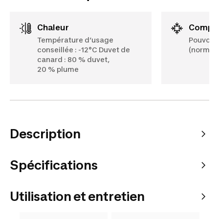
Chaleur
Compa
Température d’usage
Pouvoir 
conseillée : -12°C Duvet de
(norme I
canard : 80 % duvet,
20 % plume
Description
Spécifications
Utilisation et entretien