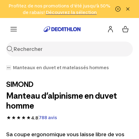
Aller à la recherche
Profitez de nos promotions d'été jusqu'à 50%
Aller au contenu
Aller au pied de
de rabais!
(Zones sélectionnées)
en seulement 2 h!
Découvrez la sélection
Cliquez ici
page
Manteaux en duvet et matelassés hommes
SIMOND
Manteau d’alpinisme en duvet
homme
788 avis
4.8
Sa coupe ergonomique vous laisse libre de vos