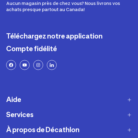
Aucun magasin près de chez vous? Nous livrons vos
achats presque partout au Canada!
Téléchargez notre application
Compte fidélité
Aide
Services
Livraison
Retours et échanges
À propos de Décathlon
Programme de fidélité