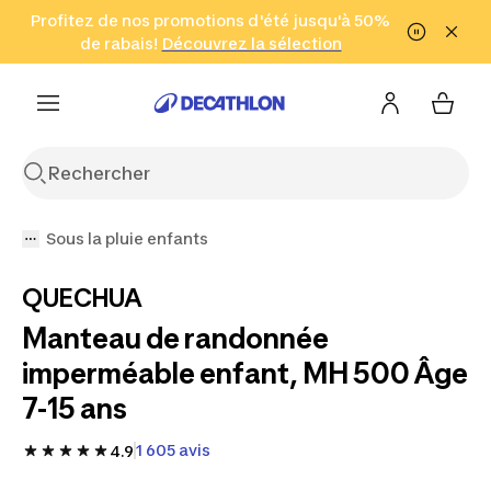
Aller à la recherche
Profitez de nos promotions d'été jusqu'à 50%
Aller au contenu
Aller au pied de
de rabais!
(Zones sélectionnées)
en seulement 2 h!
Découvrez la sélection
Cliquez ici
page
Sous la pluie enfants
QUECHUA
Manteau de randonnée
imperméable enfant, MH 500 Âge
7-15 ans
1 605 avis
4.9