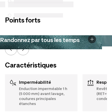
effectués à compter du 5 octobre 2025.
Voir plus
Points forts
Randonnez par tous les temps
Caractéristiques
Imperméabilité
Respir
Enduction imperméable 1 h
Revêtem
(5 000 mm) avant lavage,
(RET=12) 
coutures principales
condens
étanches