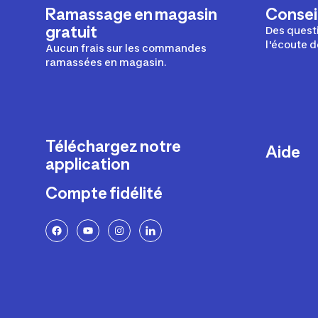
Ramassage en magasin
Conseil
gratuit
Des questi
l'écoute d
Aucun frais sur les commandes
ramassées en magasin.
Téléchargez notre
Aide
application
Livraison
Compte fidélité
Retours e
FAQ
Paiement 
Politique 
Politique 
Rappels p