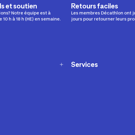
s et soutien
Retours faciles
ons? Notre équipe est à
Les membres Décathlon ont j
e 10 h à 18 h (HE) en semaine.
jours pour retourner leurs pro
Services
Programme de fidélité
t échanges
Ateliers en magasin
Cartes-cadeaux
et sécurité
Nos conseils sportifs
de garantie Décathlon
Appli Decathlon Coach
de garantie de disponibilité
roduits