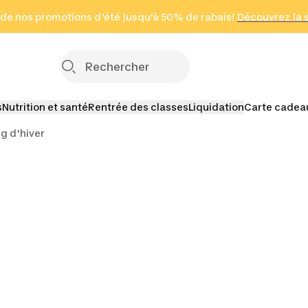
 page
 de nos promotions d'été jusqu'à 50% de rabais!
(Zones sélectionnées)
en seulement 2 h
Découvrez la 
Cliquez ici
s
Nutrition et santé
Rentrée des classes
Liquidation
Carte cadea
g d'hiver