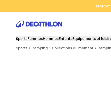
Aller à la recherche
Aller au contenu
Aller au pied de
Profitez
Sports
Femmes
Hommes
Enfants
Équipements et loisir
Sports
Camping
Collections du moment
Campin