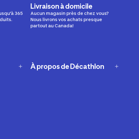
Livraison à domicile
usqu'à 365
Aucun magasin près de chez vous?
duits.
Nous livrons vos achats presque
partout au Canada!
À propos de Décathlon
Notre histoire
Carrières
Nos marques
Nos innovations
Développement durable
Affiliation
Symboles du possible