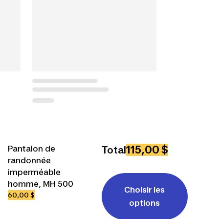
115,00 $
Pantalon de
Total
randonnée
imperméable
homme, MH 500
Choisir les
60,00 $
options