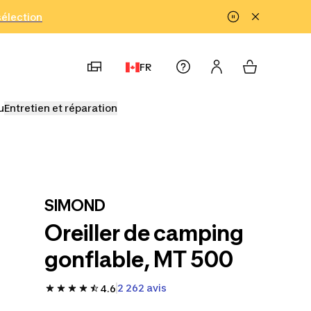
!
sélection
FR
u
Entretien et réparation
SIMOND
Oreiller de camping
gonflable, MT 500
2 262 avis
4.6