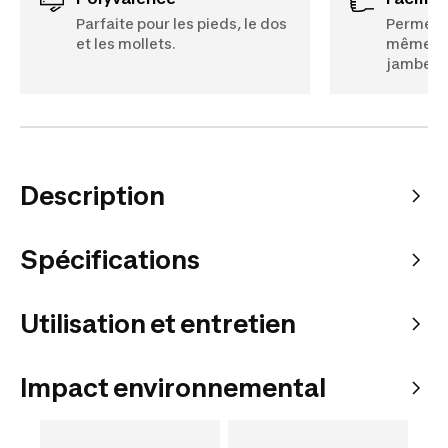
Parfaite pour les pieds, le dos
Permet d
et les mollets.
même. S'
jambes) 
Description
Spécifications
Utilisation et entretien
Impact environnemental