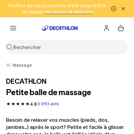
Aller à la recherche
Profitez de nos promotions d'été jusqu'à 50%
Aller au contenu
Aller au pied de
de rabais!
(Zones sélectionnées)
en seulement 2 h!
Découvrez la sélection
Cliquez ici
page
Massage
DECATHLON
Petite balle de massage
3 093 avis
4.8
Besoin de relaxer vos muscles (pieds, dos,
jambes..) après le sport? Petite et facile à glisser