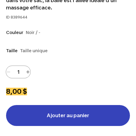
dans votre sac, la balle est l'alliée idéale d'un
massage efficace.
ID
8389644
Couleur
Noir / -
Taille
Taille unique
8,00 $
Ajouter au panier