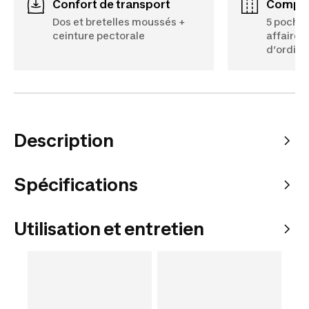
Confort de transport
Compa
Dos et bretelles moussés +
5 poches
ceinture pectorale
affaires
d’ordina
Description
Spécifications
Utilisation et entretien