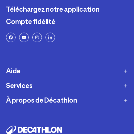
Téléchargez notre application
Compte fidélité
Aide
Services
Livraison
Retours et échanges
À propos de Décathlon
Programme de fidélité
FAQ
Ateliers en magasin
Notre histoire
Paiement et sécurité
Cartes-cadeaux
Carrières
Politique de garantie Décathlon