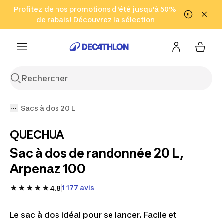
Aller à la recherche
Profitez de nos promotions d'été jusqu'à 50%
Aller au contenu
Aller au pied de
de rabais!
(Zones sélectionnées)
en seulement 2 h!
Découvrez la sélection
Cliquez ici
page
Sacs à dos 20 L
QUECHUA
Sac à dos de randonnée 20 L,
Arpenaz 100
1 177 avis
4.8
Le sac à dos idéal pour se lancer. Facile et