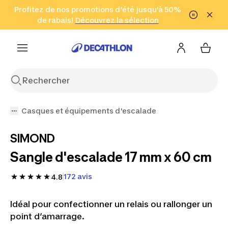
Aller à la recherche
Profitez de nos promotions d'été jusqu'à 50%
Aller au contenu
Aller au pied de
de rabais!
(Zones sélectionnées)
en seulement 2 h!
Découvrez la sélection
Cliquez ici
page
Casques et équipements d'escalade
SIMOND
Sangle d'escalade 17 mm x 60 cm
172 avis
4.8
Idéal pour confectionner un relais ou rallonger un
point d’amarrage.