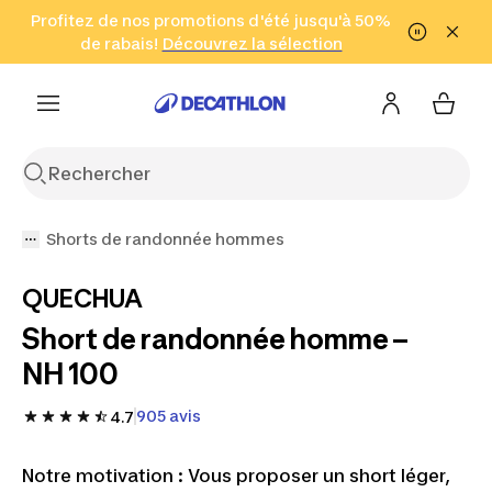
Aller à la recherche
Profitez de nos promotions d'été jusqu'à 50%
Aller au contenu
Aller au pied de
de rabais!
(Zones sélectionnées)
en seulement 2 h!
Découvrez la sélection
Cliquez ici
page
Shorts de randonnée hommes
QUECHUA
Short de randonnée homme –
NH 100
905 avis
4.7
Notre motivation : Vous proposer un short léger,