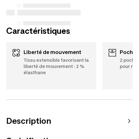
spécifiques énumérés ci-dessous pour les achats
effectués à compter du 5 octobre 2025.
Voir plus
Caractéristiques
Liberté de mouvement
Poches
Tissu extensible favorisant la
2 poche
liberté de mouvement : 2 %
pour ne 
élasthane
Description