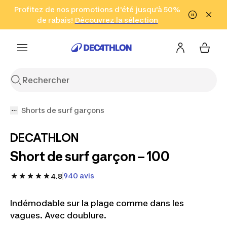
Aller à la recherche
Profitez de nos promotions d'été jusqu'à 50%
Aller au contenu
Aller au pied de
de rabais!
(Zones sélectionnées)
en seulement 2 h!
Découvrez la sélection
Cliquez ici
page
Shorts de surf garçons
DECATHLON
Short de surf garçon – 100
940 avis
4.8
Indémodable sur la plage comme dans les
vagues. Avec doublure.