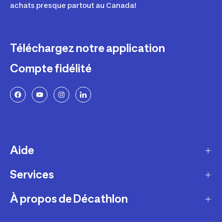
achats presque partout au Canada!
Téléchargez notre application
Compte fidélité
Aide
Services
Livraison
Retours et échanges
À propos de Décathlon
Programme de fidélité
FAQ
Ateliers en magasin