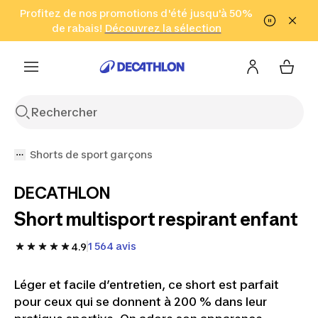
Aller à la recherche
Profitez de nos promotions d'été jusqu'à 50%
Aller au contenu
Aller au pied de
de rabais!
(Zones sélectionnées)
en seulement 2 h!
Découvrez la sélection
Cliquez ici
page
Shorts de sport garçons
DECATHLON
Short multisport respirant enfant
1 564 avis
4.9
Léger et facile d’entretien, ce short est parfait
pour ceux qui se donnent à 200 % dans leur