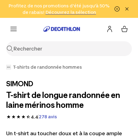
Aller à la recherche
Profitez de nos promotions d'été jusqu'à 50%
Aller au contenu
Aller au pied de
de rabais!
(Zones sélectionnées)
en seulement 2 h!
Découvrez la sélection
Cliquez ici
page
T-shirts de randonnée hommes
SIMOND
T-shirt de longue randonnée en
laine mérinos homme
278 avis
4.4
Un t-shirt au toucher doux et à la coupe ample