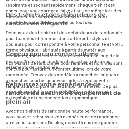
respirants et séchant rapidement, chaque t-shirt est
conçu pour vous garder à l'aise et au sec même lors des
Des t-shirts et des débardeurs de
randonnées les plus intenses. Portez-les sur votre
couche de base de randonnée ou tout seul.
randonnée élégants
Découvrez des t-shirts et des débardeurs de randonnée
pour hommes et femmes dans différents styles et
couleurs pour correspondre à votre personnalité et votre
forme physique. Fabriqués à partir de matériaux
Conçus pour un confort ultime
respirants, vous resterez confortable tout au long de la
journée. Trouvez un modèle et assortissez-le à vos
Nos t-shirts de randonnée pour femmes et hommes sont
vêtements de randonnée.
conçus pour assurer un confort ultime lors de votre
randonnée. Trouvez des modèles à manches longues et
à manches courtes pour vous aider à réguler votre
Rehaussez votre expérience de
température corporelle, peu importe la météo. De plus,
nos t-shirts améliorent la mobilité avec des tissus
randonnée avec notre équipement de
extensibles et une conception ergonomique.
plein air
Avec nos t-shirts de randonnée haute performance,
vous pouvez rehausser votre expérience de randonnée
au niveau supérieur. De plus, nous offrons une gamme de
produits de randonnée pour rendre votre excursion de