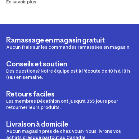
En savoir plus
randonnée agréable. Découvrez des sacs à dos de
randonnée, des chaussures, des accessoires et plus
encore en passant dans l'un de nos magasins dès
aujourd'hui !
Ramassage en magasin gratuit
Aucun frais sur les commandes ramassées en magasin.
Conseils et soutien
Des questions? Notre équipe est à l'écoute de 10 h à 18 h
(HE) en semaine.
Retours faciles
Les membres Décathlon ont jusqu'à 365 jours pour
retourner leurs produits.
Livraison à domicile
Aucun magasin près de chez vous? Nous livrons vos
achats presque partout au Canada!