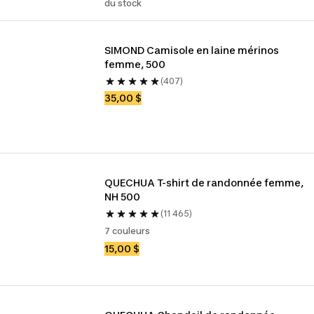
du stock
SIMOND Camisole en laine mérinos 
femme, 500
(407)
35,00 $
QUECHUA T-shirt de randonnée femme, 
NH 500
(11 465)
7 couleurs
15,00 $