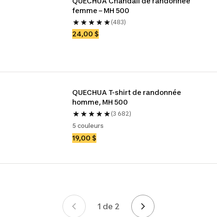
QUECHUA Chandail de randonnée 
femme – MH 500
(483)
24,00 $
QUECHUA T-shirt de randonnée 
homme, MH 500
(3 682)
5 couleurs
19,00 $
1 de 2
Page 1 de 2