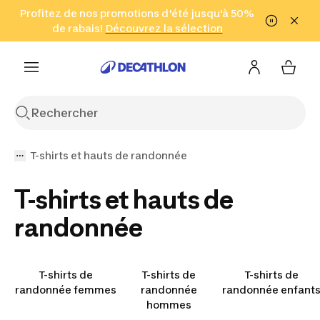
Aller à la recherche
Profitez de nos promotions d'été jusqu'à 50%
Aller au contenu
Aller au pied de
de rabais!
(Zones sélectionnées)
en seulement 2 h!
Découvrez la sélection
Cliquez ici
page
T-shirts et hauts de randonnée
T-shirts et hauts de
randonnée
T-shirts de
T-shirts de
T-shirts de
randonnée femmes
randonnée
randonnée enfant
hommes