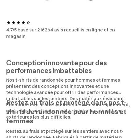
4.7/5 basé sur 216264 avis recueillis en ligne et en
magasin
Conception innovante pour des
performances imbattables
Nos t-shirts de randonnée pour hommes et femmes
présentent des conceptions innovantes et une
technologie avancée pour offrir des performances
imbattables sur les sentiers. Des matériaux évacuant
Restez au frais et protégé dans nos t-
l'humidité aux tissus synthétiques séchant rapidement,
nos t-shirts sont conçus pour résister aux conditions
shirts de randonnée pour hommes et
extérieures les plus difficiles.
femmes
Restez au frais et protégé sur les sentiers avec nos t-
shirts de randonnée. Fabriqués à partir de matériaux