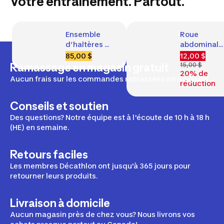
Votre entraînement. Partout.
Ensemble 
Roue 
d’haltères 
abdominale 
de 
de 
85,00 $
12,00 $
musculation 
musculation
Ramassage en magasin gratuit
15,00 $
20% de
20 kg (44 lb)
à double 
Aucun frais sur les commandes ramassées en magasin.
réduction
mode
Conseils et soutien
Des questions? Notre équipe est à l'écoute de 10 h à 18 h
(HE) en semaine.
Retours faciles
Les membres Décathlon ont jusqu'à 365 jours pour
retourner leurs produits.
Livraison à domicile
Aucun magasin près de chez vous? Nous livrons vos