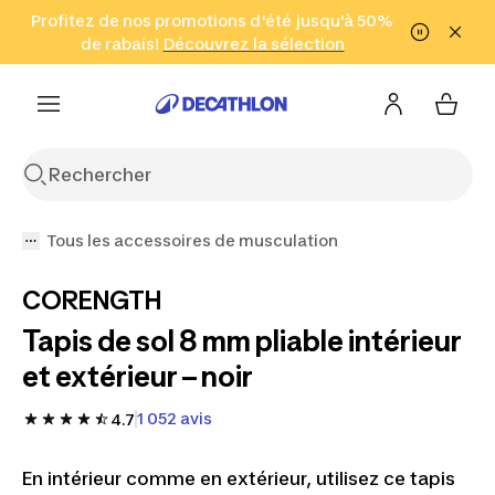
Aller à la recherche
Profitez de nos promotions d'été jusqu'à 50%
Aller au contenu
Aller au pied de
de rabais!
(Zones sélectionnées)
en seulement 2 h!
Découvrez la sélection
Cliquez ici
page
Tous les accessoires de musculation
CORENGTH
Tapis de sol 8 mm pliable intérieur
et extérieur – noir
1 052 avis
4.7
En intérieur comme en extérieur, utilisez ce tapis