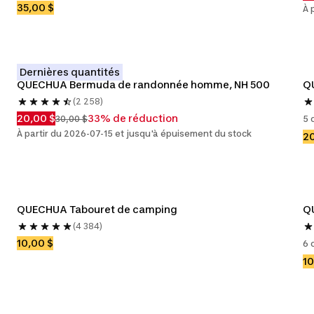
35,00 $
À 
Dernières quantités
QUECHUA Bermuda de randonnée homme, NH 500
QU
(2 258)
20,00 $
33% de réduction
30,00 $
5 
À partir du 2026-07-15 et jusqu'à épuisement du stock
20
QUECHUA Tabouret de camping
QU
(4 384)
10,00 $
6 
10