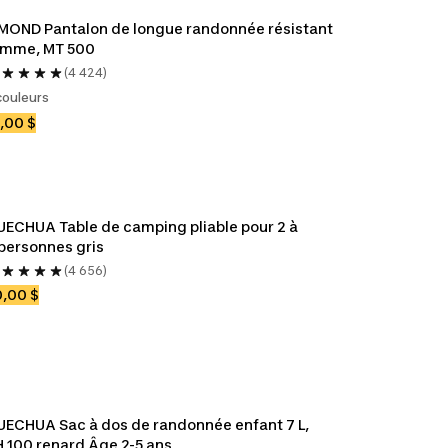
MOND Pantalon de longue randonnée résistant 
emme, MT 500
(4 424)
couleurs
,00 $
ECHUA Table de camping pliable pour 2 à 
personnes gris
(4 656)
,00 $
ECHUA Sac à dos de randonnée enfant 7 L, 
 100 renard Âge 2-5 ans