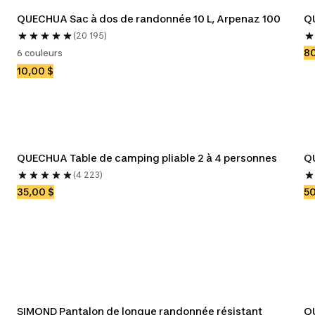
QUECHUA Sac à dos de randonnée 10 L, Arpenaz 100
Q
(20 195)
80
6 couleurs
10,00 $
QUECHUA Table de camping pliable 2 à 4 personnes
Q
(4 223)
35,00 $
50
SIMOND Pantalon de longue randonnée résistant 
QU