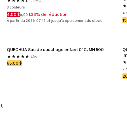
(3 692)
3 couleurs
4 
4,00 $
33% de réduction
6,00 $
15
À partir du 2026-07-15 et jusqu'à épuisement du stock
QUECHUA Sac de couchage enfant 0°C, MH 500
Q
i
(256)
65,00 $
2 
20
, 