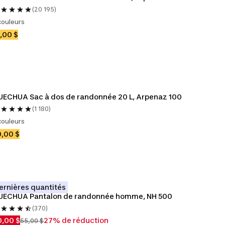
(20 195)
couleurs
,00 $
ECHUA Sac à dos de randonnée 20 L, Arpenaz 100
(1 180)
couleurs
,00 $
ernières quantités
UECHUA Pantalon de randonnée homme, NH 500
(370)
,00 $
27% de réduction
55,00 $