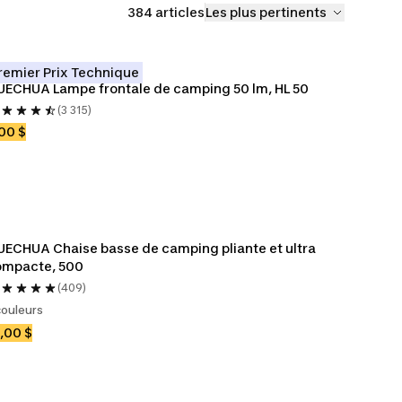
384 articles
Les plus pertinents
remier Prix Technique
ECHUA Lampe frontale de camping 50 lm, HL 50
(3 315)
00 $
ECHUA Chaise basse de camping pliante et ultra 
ompacte, 500
(409)
couleurs
,00 $