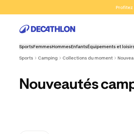
Aller à la recherche
Aller au contenu
Aller au pied de
Profitez
Sports
Femmes
Hommes
Enfants
Équipements et loisir
Sports
Camping
Collections du moment
Nouvea
Nouveautés cam
Vie en van
Cyclotourisme
Canoë-c