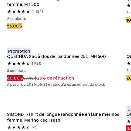
femme, MT 500
(4 424)
6 
2 couleurs
10
55,00 $
Promotion
QUECHUA Sac à dos de randonnée 25 L, MH 500
QU
(1 921)
3 couleurs
5 
60,00 $
25% de réduction
20
80,00 $
À partir du 2026-05-21 et jusqu'à épuisement du stock
D
SIMOND T-shirt de longue randonnée en laine mérinos 
Q
femme, Merino Rec Fresh
(62)
40