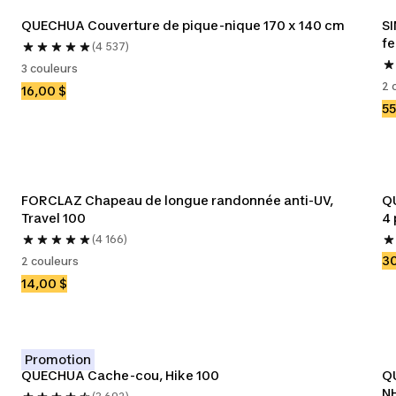
QUECHUA Couverture de pique-nique 170 x 140 cm
SI
f
(4 537)
3 couleurs
2 
16,00 $
55
FORCLAZ Chapeau de longue randonnée anti-UV, 
QU
Travel 100
4 
(4 166)
30
2 couleurs
14,00 $
Promotion
QUECHUA Cache-cou, Hike 100
QU
NH