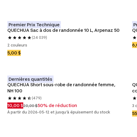
Premier Prix Technique
P
QUECHUA Sac à dos de randonnée 10 L, Arpenaz 50
QU
(24 039)
6,
2 couleurs
5,00 $
Dernières quantités
QUECHUA Short sous-robe de randonnée femme, 
QU
NH 100
c
(479)
10,00 $
50% de réduction
20,00 $
3 
À partir du 2026-05-12 et jusqu'à épuisement du stock
55