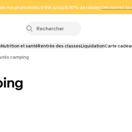
 page
 de nos promotions d'été jusqu'à 50% de rabais!
(Zones sélectionnées)
en seulement 2 h
Découvrez la 
Cliquez ici
s
Nutrition et santé
Rentrée des classes
Liquidation
Carte cadea
utés camping
ping
amping
Camping d'hiver