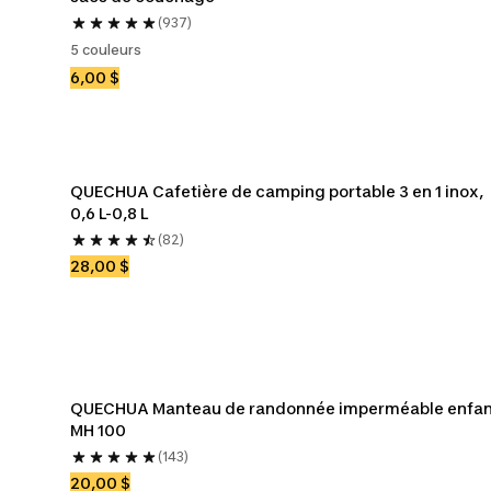
(937)
5 couleurs
6,00 $
QUECHUA Cafetière de camping portable 3 en 1 inox, 
0,6 L-0,8 L
(82)
28,00 $
QUECHUA Manteau de randonnée imperméable enfant
MH 100
(143)
20,00 $