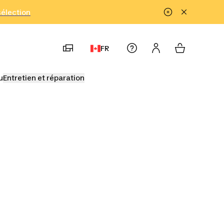
!
sélection
FR
u
Entretien et réparation