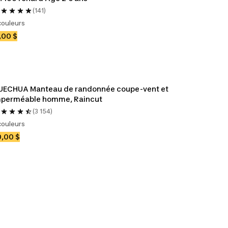
(141)
couleurs
,00 $
UECHUA Manteau de randonnée coupe-vent et 
mperméable homme, Raincut
(3 154)
couleurs
,00 $