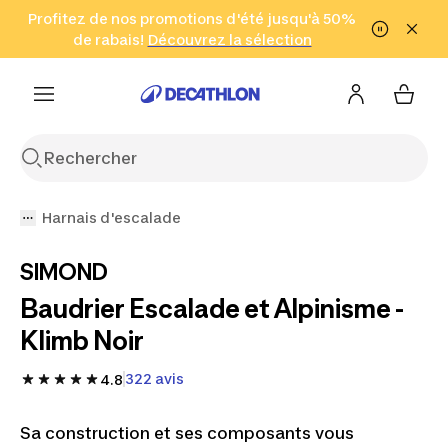
Aller à la recherche
Profitez de nos promotions d'été jusqu'à 50%
Aller au contenu
Aller au pied de
de rabais!
(Zones sélectionnées)
en seulement 2 h!
Découvrez la sélection
Cliquez ici
page
Harnais d'escalade
SIMOND
Baudrier Escalade et Alpinisme -
Klimb Noir
322 avis
4.8
Sa construction et ses composants vous