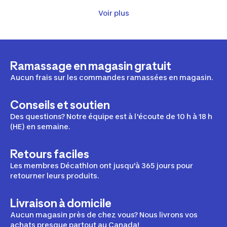
Voir plus
Leurres
Ramassage en magasin gratuit
Lignes de pêche
Aucun frais sur les commandes ramassées en magasin.
Conseils et soutien
Des questions? Notre équipe est à l'écoute de 10 h à 18 h
Tubes flotteurs
(HE) en semaine.
Retours faciles
Filets de pêche
Les membres Décathlon ont jusqu'à 365 jours pour
retourner leurs produits.
Livraison à domicile
Coffres et étuis de rangement
Aucun magasin près de chez vous? Nous livrons vos
achats presque partout au Canada!