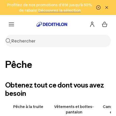
Aller à la recherche
Profitez de nos promotions d'été jusqu'à 50%
Aller au contenu
Aller au pied de
de rabais!
(Zones sélectionnées)
en seulement 2 h!
Découvrez la sélection
Cliquez ici
page
Pêche
Obtenez tout ce dont vous avez
besoin
Pêche à la truite
Vêtements et bottes-
Cannes
pantalon
en