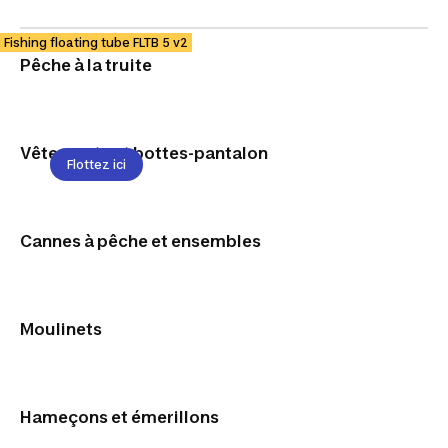
Fishing floating tube FLTB 5 v2
Pêche à la truite
Partez à la
découverte
Vêtements et bottes-pantalon
Flottez ici
Cannes à pêche et ensembles
Moulinets
Hameçons et émerillons