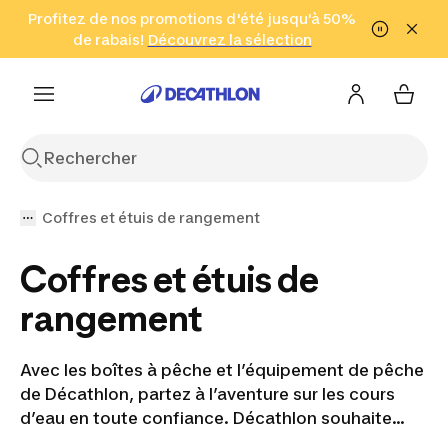
Aller à la recherche
Profitez de nos promotions d'été jusqu'à 50%
Aller au contenu
Aller au pied de
de rabais!
(Zones sélectionnées)
en seulement 2 h!
Découvrez la sélection
Cliquez ici
page
Coffres et étuis de rangement
Coffres et étuis de
rangement
Avec les boîtes à pêche et l’équipement de pêche
de Décathlon, partez à l’aventure sur les cours
d’eau en toute confiance. Décathlon souhaite
améliorer l’expérience de chaque pêcheur et vous