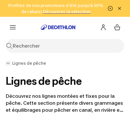
Aller à la recherche
Profitez de nos promotions d'été jusqu'à 50%
Aller au contenu
Aller au pied de
de rabais!
(Zones sélectionnées)
en seulement 2 h!
Découvrez la sélection
Cliquez ici
page
Lignes de pêche
Lignes de pêche
Découvrez nos lignes montées et fixes pour la
pêche. Cette section présente divers grammages
et équilibrages pour pêcher en canal, en rivière et
en étang. Vous trouverez tout l’équipement
nécessaire pour répondre à vos besoins et vos