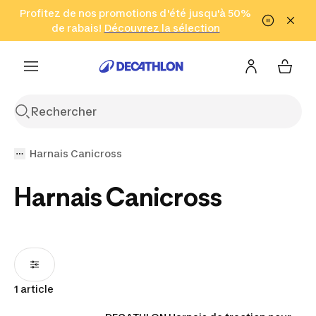
Aller à la recherche
Profitez de nos promotions d'été jusqu'à 50%
Aller au contenu
Aller au pied de
de rabais!
(Zones sélectionnées)
en seulement 2 h!
Découvrez la sélection
Cliquez ici
page
Harnais Canicross
Harnais Canicross
1 article