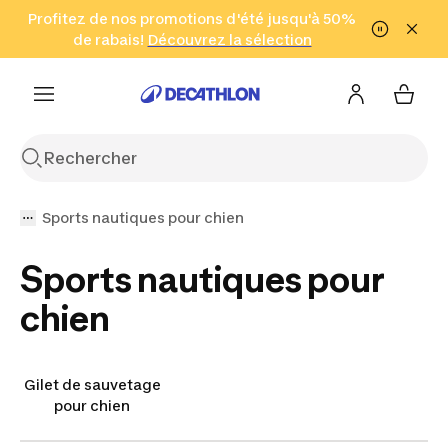
Aller à la recherche
Profitez de nos promotions d'été jusqu'à 50%
Aller au contenu
Aller au pied de
de rabais!
(Zones sélectionnées)
en seulement 2 h!
Découvrez la sélection
Cliquez ici
page
Sports nautiques pour chien
Sports nautiques pour
chien
Gilet de sauvetage
pour chien