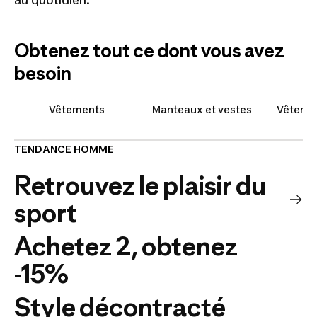
au quotidien.
Obtenez tout ce dont vous avez
besoin
Vêtements
Manteaux et vestes
Vêtemen
TENDANCE HOMME
Retrouvez le plaisir du
sport
Achetez 2, obtenez
-15%
Style décontracté