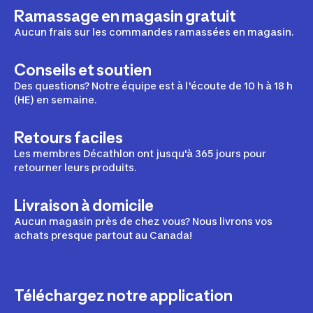
Ramassage en magasin gratuit
Vêtements de plage
Aucun frais sur les commandes ramassées en magasin.
Maillots de bain
Conseils et soutien
Maillots dermoprotecteurs
Des questions? Notre équipe est à l'écoute de 10 h à 18 h
(HE) en semaine.
Combinaisons isothermiques
Serviettes
Retours faciles
Les membres Décathlon ont jusqu'à 365 jours pour
retourner leurs produits.
Chaussures
Livraison à domicile
Espadrilles
Aucun magasin près de chez vous? Nous livrons vos
achats presque partout au Canada!
Chaussures de sport
Chaussures de montagne
Téléchargez notre application
Chaussures d'eau