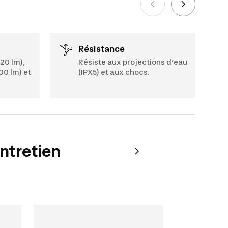
Voir plus
Résistance
20 lm),
Résiste aux projections d’eau
00 lm) et
(IPX5) et aux chocs.
entretien