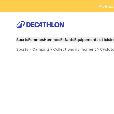
Aller à la recherche
Aller au contenu
Aller au pied de
Profitez
Sports
Femmes
Hommes
Enfants
Équipements et loisir
Sports
Camping
Collections du moment
Cyclot