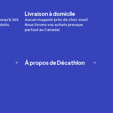
Livraison à domicile
usqu'à 365
Aucun magasin près de chez vous?
duits.
Nous livrons vos achats presque
partout au Canada!
À propos de Décathlon
Notre histoire
Carrières
Nos marques
Nos innovations
Développement durable
Affiliation