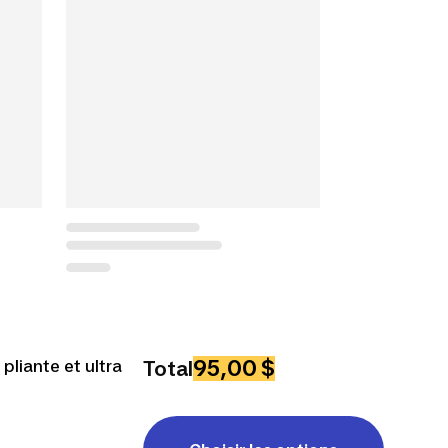
95,00 $
liante et ultra
Total