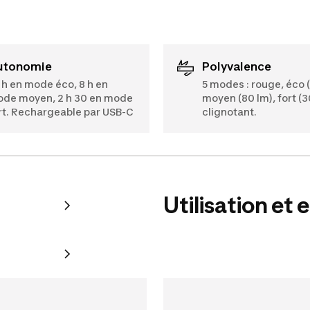
Autonomie
Polyvalence
 h en mode éco, 8 h en
5 modes : rouge, éco (
de moyen, 2 h 30 en mode
moyen (80 lm), fort (3
rt. Rechargeable par USB-C
clignotant.
Utilisation et 