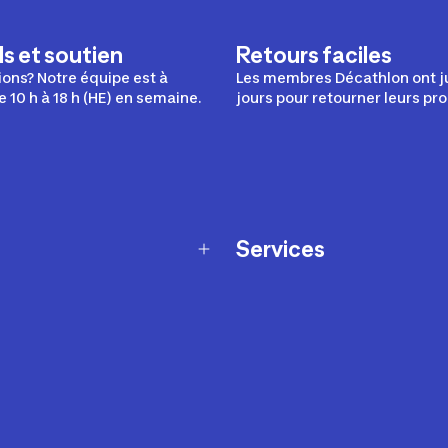
s et soutien
Retours faciles
ons? Notre équipe est à
Les membres Décathlon ont j
e 10 h à 18 h (HE) en semaine.
jours pour retourner leurs pro
Services
Programme de fidélité
t échanges
Ateliers en magasin
Cartes-cadeaux
et sécurité
Nos conseils sportifs
de garantie Décathlon
Appli Decathlon Coach
de garantie de disponibilité