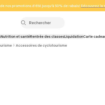
 page
 de nos promotions d'été jusqu'à 50% de rabais!
(Zones sélectionnées)
en seulement 2 h
Découvrez la 
Cliquez ici
s
Nutrition et santé
Rentrée des classes
Liquidation
Carte cadea
ourisme
Accessoires de cyclotourisme