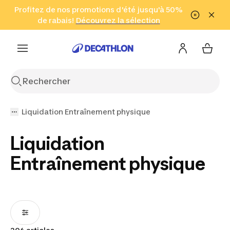
Aller à la recherche
Profitez de nos promotions d'été jusqu'à 50%
Aller au contenu
Aller au pied de
de rabais!
(Zones sélectionnées)
en seulement 2 h!
Découvrez la sélection
Cliquez ici
page
Liquidation Entraînement physique
Liquidation
Entraînement physique