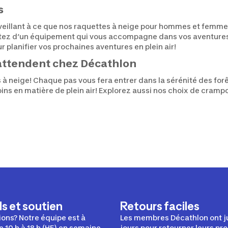
s
 veillant à ce que nos raquettes à neige pour hommes et femmes
itez d’un équipement qui vous accompagne dans vos aventures, q
 planifier vos prochaines aventures en plein air!
attendent chez Décathlon
 à neige! Chaque pas vous fera entrer dans la sérénité des for
ns en matière de plein air! Explorez aussi nos choix de crampo
s et soutien
Retours faciles
ons? Notre équipe est à
Les membres Décathlon ont j
e 10 h à 18 h (HE) en semaine.
jours pour retourner leurs pro