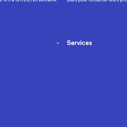
Services
Programme de fidélité
t échanges
Ateliers en magasin
Cartes-cadeaux
et sécurité
Nos conseils sportifs
de garantie Décathlon
Appli Decathlon Coach
de garantie de disponibilité
roduits
z-nous
t de prix