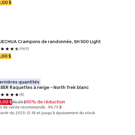
,00 $
UECHUA Crampons de randonnée, SH 500 Light
(969)
,00 $
ernières quantités
BER Raquettes à neige – North Trek blanc
(8)
,00 $
50% de réduction
80,00 $
ix de vente recommandé : 99,75 $
partir du 2025-12-18 et jusqu'à épuisement du stock