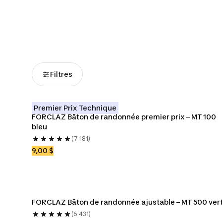
Nouveautés sports
Vêtements de ski
Protection
d'hiver
Filtres
Premier Prix Technique
FORCLAZ Bâton de randonnée premier prix – MT 100 
bleu
(7 181)
9,00 $
FORCLAZ Bâton de randonnée ajustable – MT 500 ver
(6 431)