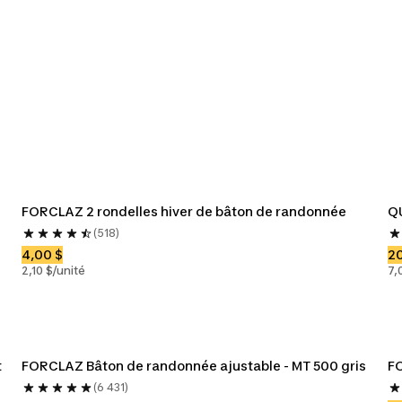
s de ski
Ski
Ski de fond
Traîneaux e
FORCLAZ 2 rondelles hiver de bâton de randonnée
Q
(518)
4,00 $
20
2,10 $/unité
7,
t
FORCLAZ Bâton de randonnée ajustable - MT 500 gris
F
(6 431)