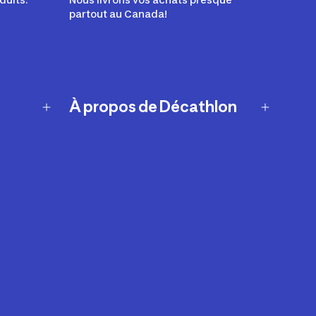
partout au Canada!
À propos de Décathlon
Notre histoire
Carrières
Nos marques
Nos innovations
Développement durable
Affiliation
Symboles du possible
Rapport sur l'esclavage moderne de
2024 (anglais seulement)