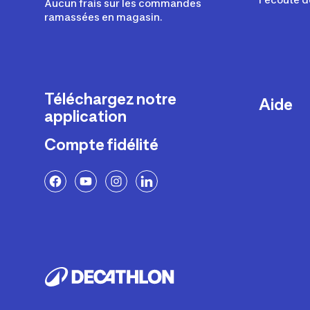
Aucun frais sur les commandes
ramassées en magasin.
Téléchargez notre
Aide
application
Livraison
Compte fidélité
Retours e
FAQ
Paiement 
Politique 
Politique 
Rappels p
Contacte
Ajustemen