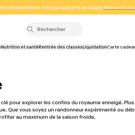
 page
 de nos promotions d'été jusqu'à 50% de rabais!
(Zones sélectionnées)
en seulement 2 h
Découvrez la 
Cliquez ici
s
Nutrition et santé
Rentrée des classes
Liquidation
Carte cadea
e
la clé pour explorer les confins du royaume enneigé. Plu
e. Que vous soyez un randonneur expérimenté ou début
profiter au maximum de la saison froide.