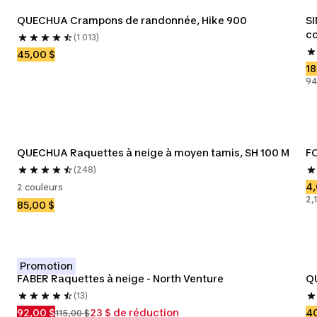
QUECHUA Crampons de randonnée, Hike 900
SI
co
(1 013)
45,00 $
18
94
QUECHUA Raquettes à neige à moyen tamis, SH 100 M
FO
(248)
4,
2 couleurs
2,
85,00 $
Promotion
FABER Raquettes à neige - North Venture
Q
(13)
92,00 $
23 $ de réduction
40
115,00 $