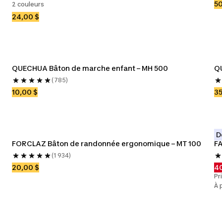
50
2 couleurs
24,00 $
QUECHUA Bâton de marche enfant – MH 500
Q
(785)
10,00 $
35
D
FORCLAZ Bâton de randonnée ergonomique – MT 100
FA
(1 934)
20,00 $
40
Pr
À 