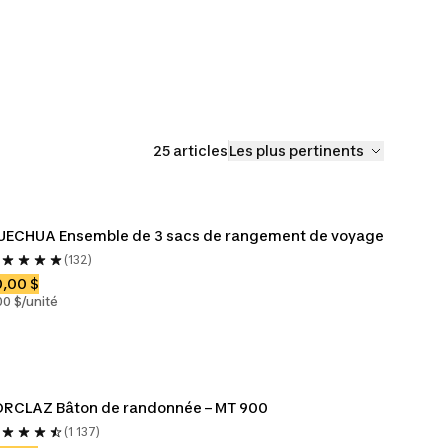
t luges
Planche à neige
Ski de randonnée
Patins à 
25 articles
Les plus pertinents
UECHUA Ensemble de 3 sacs de rangement de voyage
(132)
,00 $
00 $/unité
ORCLAZ Bâton de randonnée – MT 900
(1 137)