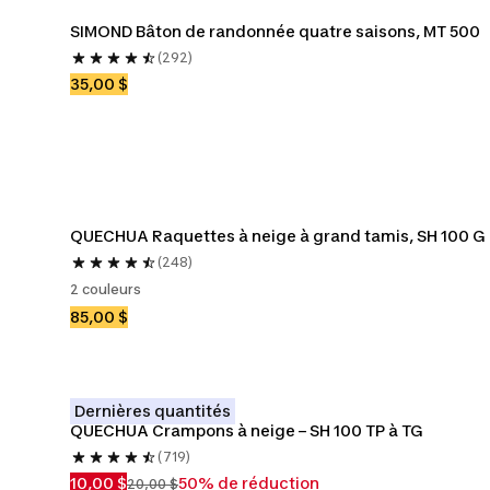
SIMOND Bâton de randonnée quatre saisons, MT 500
(292)
35,00 $
QUECHUA Raquettes à neige à grand tamis, SH 100 G
(248)
2 couleurs
85,00 $
Dernières quantités
QUECHUA Crampons à neige – SH 100 TP à TG
(719)
10,00 $
50% de réduction
20,00 $