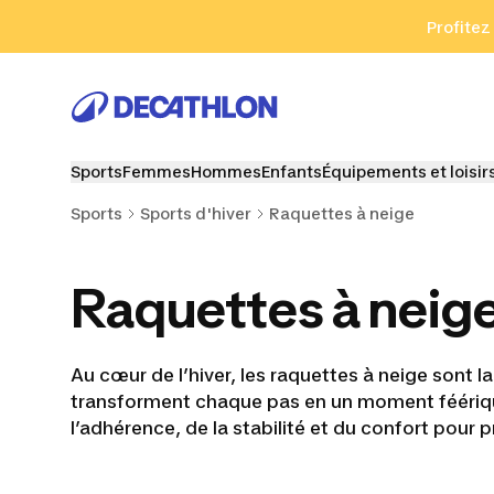
Aller à la recherche
Aller au contenu
Aller au pied de
Profitez
Sports
Femmes
Hommes
Enfants
Équipements et loisir
Sports
Sports d'hiver
Raquettes à neige
Raquettes à neig
Au cœur de l’hiver, les raquettes à neige sont 
transforment chaque pas en un moment féériqu
l’adhérence, de la stabilité et du confort pour 