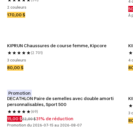
4 
2 couleurs
50
170,00 $
À 
KIPRUN Chaussures de course femme, Kipcore
K
(2 701)
3 couleurs
4 
80,00 $
80
Promotion
DECATHLON Paire de semelles avec double amorti 
KI
personnalisables, Sport 500
(69)
3 
15,00 $
31% de réduction
22,00 $
80
Promotion du 2026-07-15 au 2026-08-07