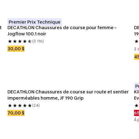
Premier Prix Technique
 
DECATHLON Chaussures de course pour femme – 
D
Jogflow 100.1 noir
19
(5 116)
30,00 $
2 
45
P
DECATHLON Chaussures de course sur route et sentier 
KI
imperméables homme, JF 190 Grip
Ev
(24)
70,00 $
65
À 