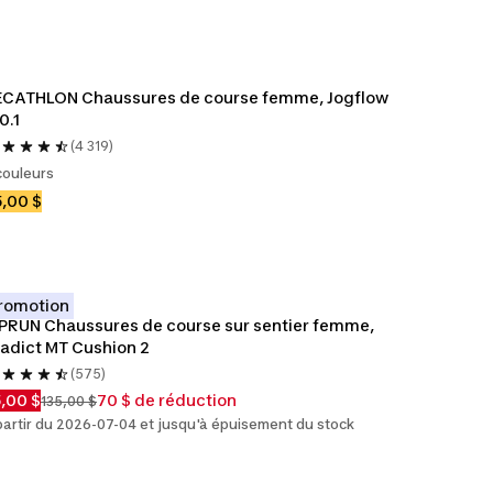
ECATHLON Chaussures de course femme, Jogflow 
0.1
(4 319)
couleurs
,00 $
romotion
PRUN Chaussures de course sur sentier femme, 
adict MT Cushion 2
(575)
,00 $
70 $ de réduction
135,00 $
partir du 2026-07-04 et jusqu'à épuisement du stock