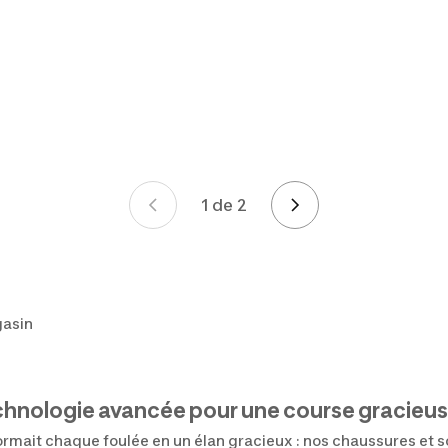
1 de 2
Page 1 de 2
gasin
chnologie avancée pour une course gracieus
sformait chaque foulée en un élan gracieux : nos chaussures et 