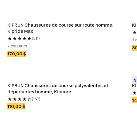
KIPRUN Chaussures de course sur route homme, 
KI
Kipride Max
(511)
3 
2 couleurs
80
170,00 $
N
KIPRUN Chaussures de course polyvalentes et 
KI
déperlantes homme, Kipcore
(167)
14
110,00 $