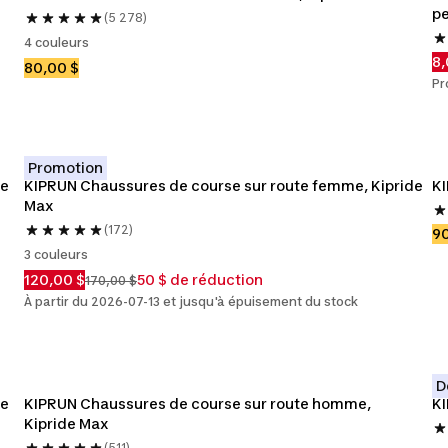
pe
(5 278)
4 couleurs
8,
80,00 $
Pr
Promotion
e 
KIPRUN Chaussures de course sur route femme, Kipride 
KI
Max
(172)
90
3 couleurs
120,00 $
50 $ de réduction
170,00 $
À partir du 2026-07-13 et jusqu'à épuisement du stock
D
e 
KIPRUN Chaussures de course sur route homme, 
K
Kipride Max
(511)