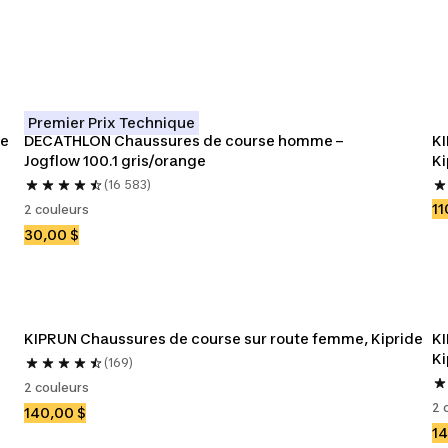
Premier Prix Technique
e 
DECATHLON Chaussures de course homme – 
KI
Jogflow 100.1 gris/orange
Ki
(16 583)
11
2 couleurs
30,00 $
KIPRUN Chaussures de course sur route femme, Kipride
KI
Ki
(169)
2 couleurs
2 
140,00 $
14