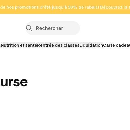
 page
 de nos promotions d'été jusqu'à 50% de rabais!
(Zones sélectionnées)
en seulement 2 h
Découvrez la 
Cliquez ici
s
Nutrition et santé
Rentrée des classes
Liquidation
Carte cadea
urse
es de
Semelles de course
c plaque
one