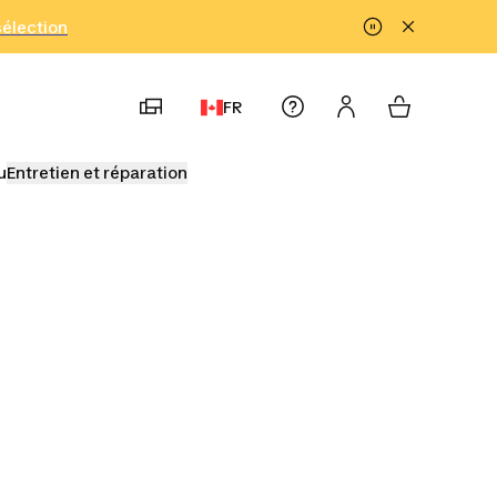
!
sélection
FR
u
Entretien et réparation