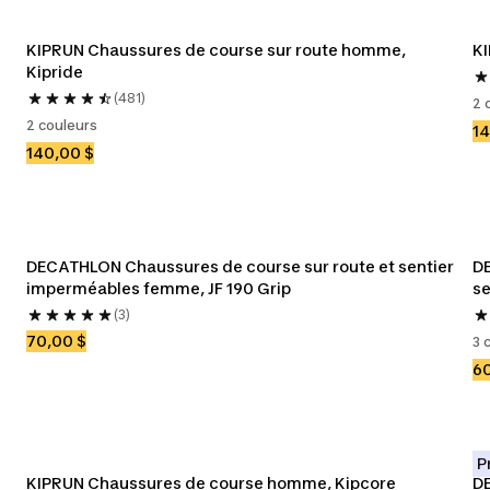
KIPRUN Chaussures de course sur route homme, 
KI
Kipride
(481)
2 
2 couleurs
14
140,00 $
DECATHLON Chaussures de course sur route et sentier 
DE
imperméables femme, JF 190 Grip
se
(3)
70,00 $
3 
60
P
KIPRUN Chaussures de course homme, Kipcore
DE