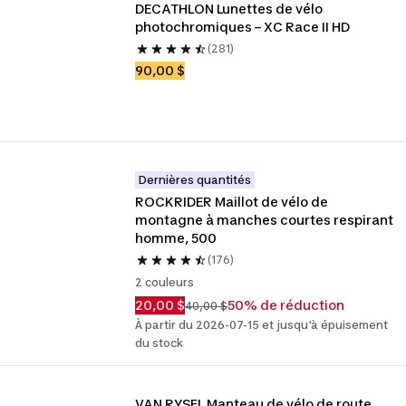
DECATHLON Lunettes de vélo 
photochromiques – XC Race II HD
(281)
90,00 $
Dernières quantités
ROCKRIDER Maillot de vélo de 
montagne à manches courtes respirant 
homme, 500
(176)
2 couleurs
20,00 $
50% de réduction
40,00 $
À partir du 2026-07-15 et jusqu'à épuisement
du stock
VAN RYSEL Manteau de vélo de route 