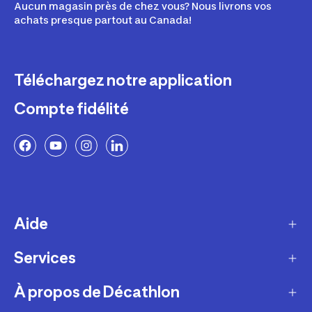
Aucun magasin près de chez vous? Nous livrons vos
achats presque partout au Canada!
Téléchargez notre application
Compte fidélité
Aide
Services
Livraison
Retours et échanges
À propos de Décathlon
Programme de fidélité